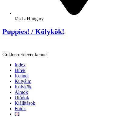
Jásd - Hungary
Puppies! / Kölykök!
Golden retriever kennel
Index
Hírek
Kennel
Kutyáim
Kölykök
Almok
Utódok
Kiállítások
Fotók