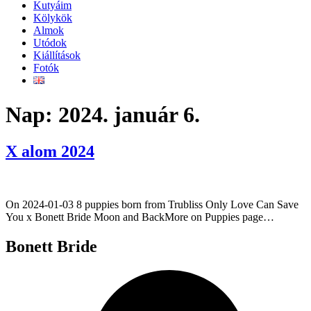
Kutyáim
Kölykök
Almok
Utódok
Kiállítások
Fotók
Nap:
2024. január 6.
X alom 2024
On 2024-01-03 8 puppies born from Trubliss Only Love Can Save
You x Bonett Bride Moon and BackMore on Puppies page…
Bonett Bride